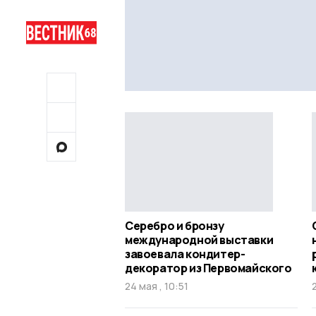
Серебро и бронзу
международной выставки
завоевала кондитер-
декоратор из Первомайского
24 мая , 10:51