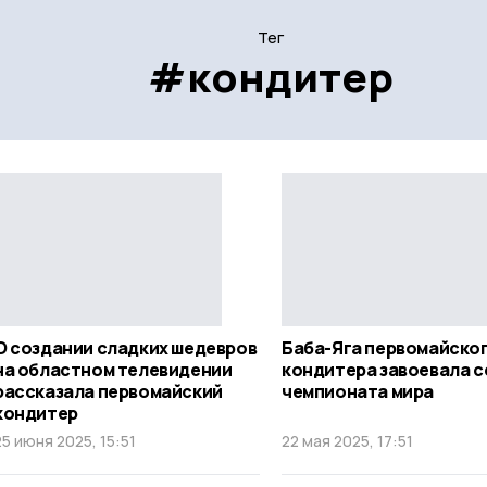
Тег
#кондитер
О создании сладких шедевров
Баба-Яга первомайско
на областном телевидении
кондитера завоевала 
рассказала первомайский
чемпионата мира
кондитер
25 июня 2025, 15:51
22 мая 2025, 17:51