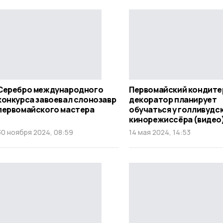
Серебро международного
Первомайский кондите
конкурса завоевал слонозавр
декоратор планирует
первомайского мастера
обучаться у голливудс
кинорежиссёра (видео
30 ноября 2024, 08:59
14 мая 2024, 14:53