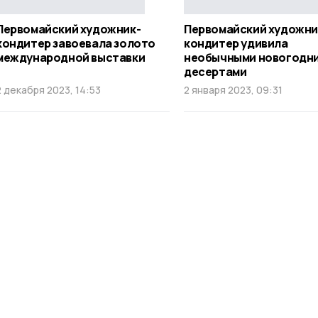
Первомайский художник-
Первомайский художни
кондитер завоевала золото
кондитер удивила
международной выставки
необычными новогодн
десертами
2 декабря 2023, 14:53
2 января 2023, 09:31