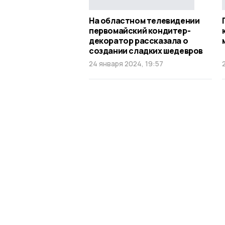
На областном телевидении
первомайский кондитер-
декоратор рассказала о
создании сладких шедевров
24 января 2024, 19:57