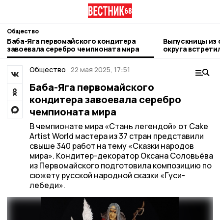
Общество
Баба-Яга первомайского кондитера
Выпускницы из 
завоевала серебро чемпионата мира
округа встрети
Общество
22 мая 2025, 17:51
Баба-Яга первомайского
кондитера завоевала серебро
чемпионата мира
В чемпионате мира «Стань легендой» от Cake
Artist World мастера из 37 стран представили
свыше 340 работ на тему «Сказки народов
мира». Кондитер-декоратор Оксана Соловьёва
из Первомайского подготовила композицию по
сюжету русской народной сказки «Гуси-
лебеди».