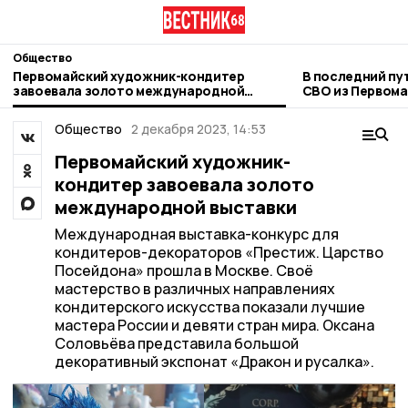
Общество
Первомайский художник-кондитер
В последний пу
завоевала золото международной
СВО из Первома
выставки
Общество
2 декабря 2023, 14:53
Первомайский художник-
кондитер завоевала золото
международной выставки
Международная выставка-конкурс для
кондитеров-декораторов «Престиж. Царство
Посейдона» прошла в Москве. Своё
мастерство в различных направлениях
кондитерского искусства показали лучшие
мастера России и девяти стран мира. Оксана
Соловьёва представила большой
декоративный экспонат «Дракон и русалка».