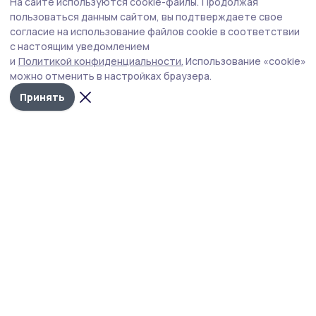
На сайте используются cookie-файлы.
Продолжая
пользоваться данным сайтом, вы подтверждаете свое
согласие на использование файлов cookie в соответствии
с настоящим уведомлением
и
Политикой конфиденциальности.
Использование «cookie»
можно отменить в настройках браузера.
Принять
Вестник 68
Новости
Истории
Карточки
Фотогалереи
Проекты
Новости компаний
Документы НПА