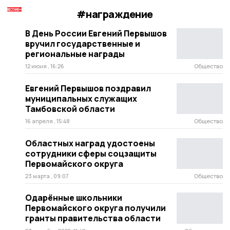
#награждение
В День России Евгений Первышов
вручил государственные и
региональные награды
12 июня , 16:26
Общество
Евгений Первышов поздравил
муниципальных служащих
Тамбовской области
16 апреля , 15:48
Общество
Областных наград удостоены
сотрудники сферы соцзащиты
Первомайского округа
23 марта , 09:07
Общество
Одарённые школьники
Первомайского округа получили
гранты правительства области