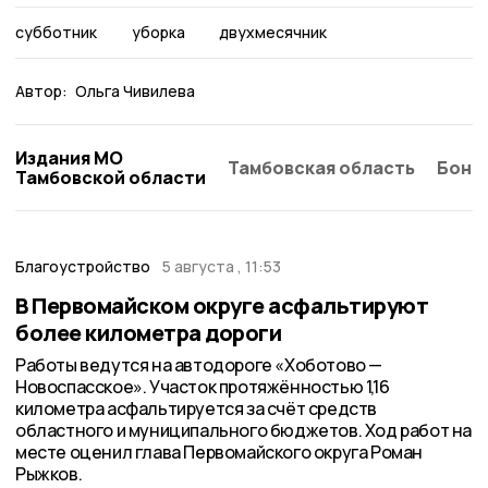
субботник
уборка
двухмесячник
Автор:
Ольга Чивилева
Издания МО
Тамбовская область
Бонд
Тамбовской области
Благоустройство
5 августа , 11:53
В Первомайском округе асфальтируют
более километра дороги
Работы ведутся на автодороге «Хоботово —
Новоспасское». Участок протяжённостью 1,16
километра асфальтируется за счёт средств
областного и муниципального бюджетов. Ход работ на
месте оценил глава Первомайского округа Роман
Рыжков.