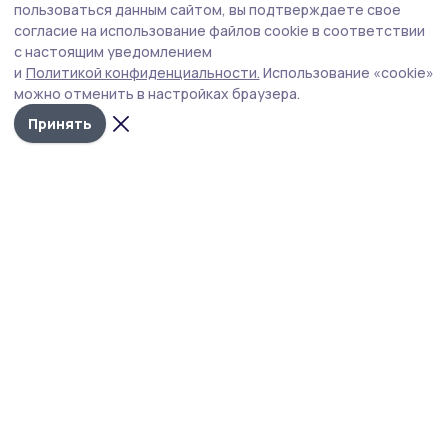
Жильцы многоквартирного дома в
пользоваться данным сайтом, вы подтверждаете свое
Первомайском отремонтировали подъезд
согласие на использование файлов cookie в соответствии
с настоящим уведомлением
В двухэтажном доме на улице Молодёжная, 9 живут
и
Политикой конфиденциальности.
Использование «cookie»
восемь семей. Не дожидаясь планового ремонта от
можно отменить в настройках браузера.
управляющей компании, они сами привели в порядок
подъезд. На собственные средства установили
Принять
пластиковое окно, зашпаклевали и покрасили стены.