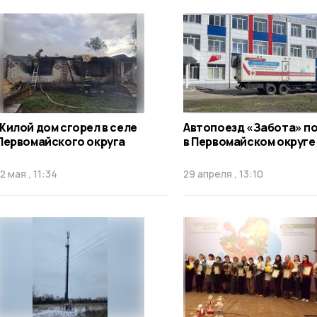
Жилой дом сгорел в селе
Автопоезд «Забота» п
Первомайского округа
в Первомайском округе
12 мая , 11:34
29 апреля , 13:10