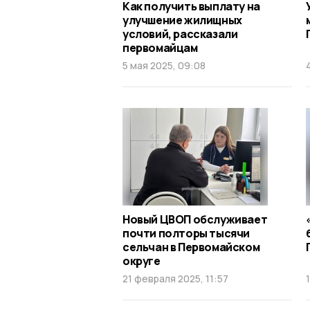
Как получить выплату на
улучшение жилищных
условий, рассказали
первомайцам
5 мая 2025, 09:08
Новый ЦВОП обслуживает
почти полторы тысячи
сельчан в Первомайском
округе
21 февраля 2025, 11:57