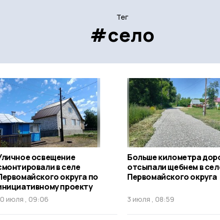
Тег
#село
Уличное освещение
Больше километра дор
смонтировали в селе
отсыпали щебнем в сел
Первомайского округа по
Первомайского округа
инициативному проекту
10 июля , 09:06
3 июля , 08:59