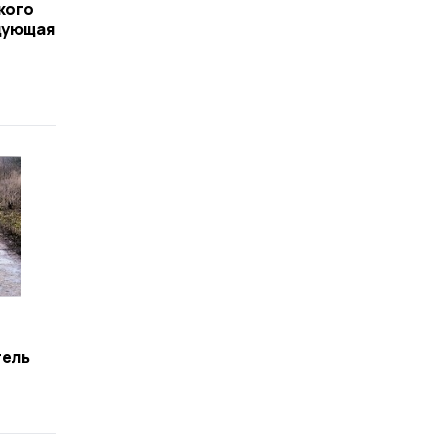
кого
едующая
тель