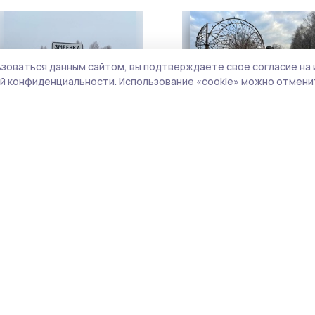
зоваться данным сайтом, вы подтверждаете свое согласие на 
й конфиденциальности.
Использование «cookie» можно отменит
Почему село Змеёвка в
По инициативному прое
Первомайском округе так
Первомайском округе
называется?
благоустраивают зону
отдыха
3 января 2025, 08:57
21 ноября 2024, 08:57