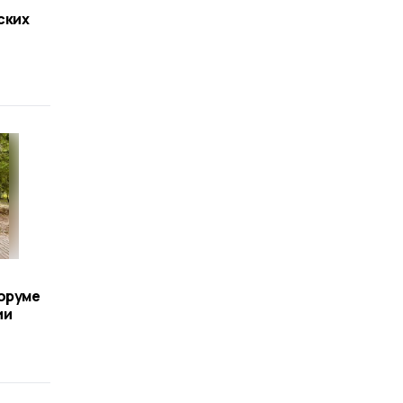
ских
оруме
ии