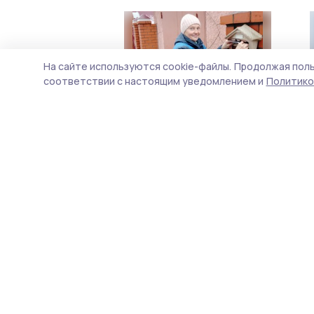
На сайте используются cookie-файлы.
Продолжая поль
соответствии с настоящим уведомлением и
Политико
Развитию села тамбовские
единороссы посвятят
диктант и конкурс
10 января 2025, 16:59