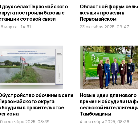
В двух сёлах Первомайского
Областной форум сель
округа построили базовые
женщин провели в
станции сотовой связи
Первомайском
26 марта , 14:31
23 октября 2025, 09:47
Обустройство обочины в селе
Новые идеи для нового
Первомайского округа
времени обсудили на ф
обсудили в правительстве
сельской интеллигенц
региона
Тамбовщины
10 сентября 2025, 08:39
4 сентября 2025, 08:36