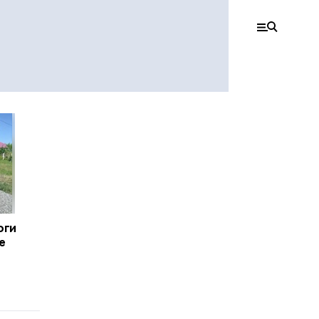
оги
е