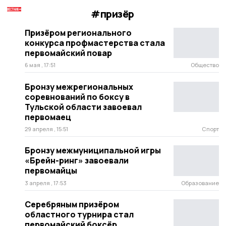
#призёр
Призёром регионального
конкурса профмастерства стала
первомайский повар
6 мая , 17:51
Общество
Бронзу межрегиональных
соревнований по боксу в
Тульской области завоевал
первомаец
29 апреля , 15:51
Спорт
Бронзу межмуниципальной игры
«Брейн-ринг» завоевали
первомайцы
3 апреля , 17:53
Образование
Серебряным призёром
областного турнира стал
первомайский боксёр