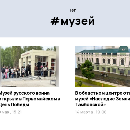
Тег
#музей
Музей русского воина
В областном центре о
открыли в Первомайском в
музей «Наследие Земл
День Победы
Тамбовской»
9 мая , 15:21
14 марта , 19:08