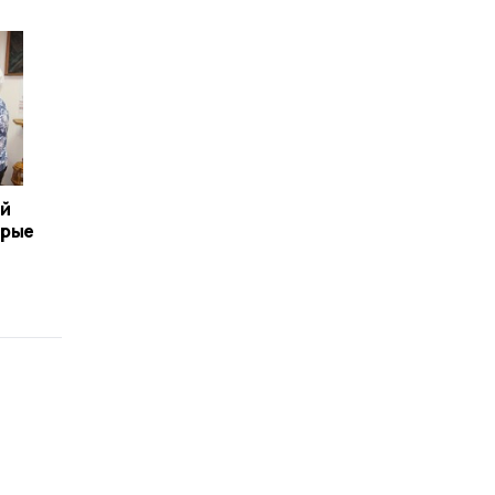
ый
орые