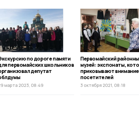
Экскурсию по дороге памяти
Первомайский районн
для первомайских школьников
музей: экспонаты, кот
организовал депутат
приковывают внимание
облдумы
посетителей
29 марта 2023, 08:49
3 октября 2021, 08:18