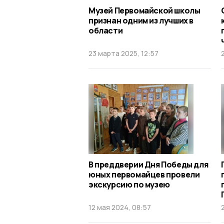
Музей Первомайской школы
признан одним из лучших в
области
23 марта 2025, 12:57
В преддверии Дня Победы для
юных первомайцев провели
экскурсию по музею
12 мая 2024, 08:57