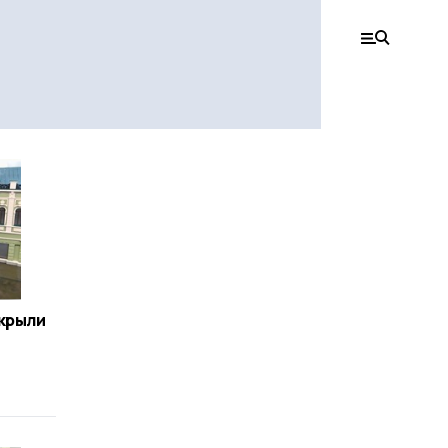
ткрыли
и