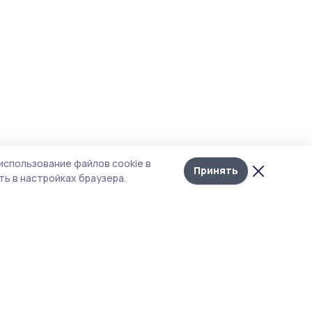
использование файлов cookie в
Принять
ь в настройках браузера.
тика конфиденциальности
 содержит сервисы, использующие
ies. Продолжая пользоваться данным
ом, вы подтверждаете свое согласие на
льзование файлов cookie в соответствии с
тоящим уведомлением и Политикой
иденциальности. Использование «cookie»
о отменить в настройках браузера.