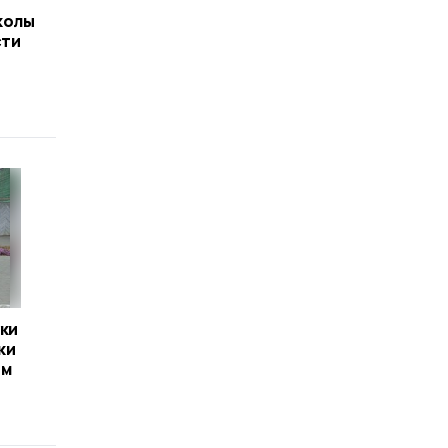
колы
сти
ки
ки
им