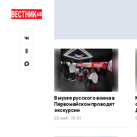
В музее русского воина в
Первомайском проводят
экскурсии
22 мая , 15:51