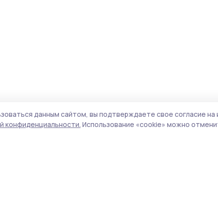
зоваться данным сайтом, вы подтверждаете свое согласие на 
й конфиденциальности.
Использование «cookie» можно отменит
Учредители (соучредители):
ООО
Поли
«Издательский дом «Тамбов», Администрация
Сайт
Первомайского муниципального округа
cook
Тамбовской области.
сайт
Адрес редакции:
392000, Тамбовская обл.,
испо
г.Тамбов, ш. Моршанское, д.14а
нас
Номер телефона редакции:
8 (4752) 45-05-
конф
76
можн