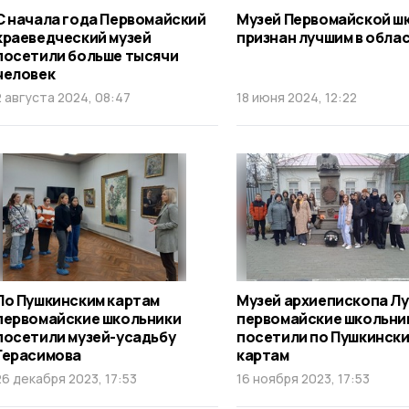
С начала года Первомайский
Музей Первомайской ш
краеведческий музей
признан лучшим в обла
посетили больше тысячи
человек
2 августа 2024, 08:47
18 июня 2024, 12:22
По Пушкинским картам
Музей архиепископа Лу
первомайские школьники
первомайские школьни
посетили музей-усадьбу
посетили по Пушкинск
Герасимова
картам
26 декабря 2023, 17:53
16 ноября 2023, 17:53