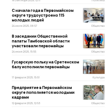
14 сентября 2025, 12:11
Политика
С начала года в Первомайском
округе трудоустроено 115
молодых людей
24 июля 2025, 08:57
Общество
В заседании Общественной
палаты Тамбовской области
участвовали первомайцы
24 июня 2025, 15:55
Общество
Гусарскую польку на Сретенском
балу исполнили первомайцы
17 февраля 2025, 15:51
Культура
Предприятие в Первомайском
округе пополняется молодыми
кадрами
12 февраля 2025, 12:53
Общество