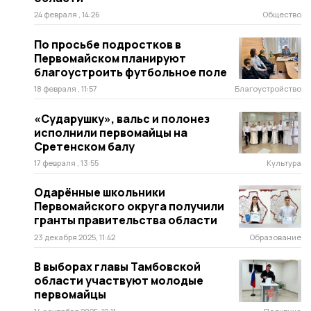
24 февраля , 14:26
Общество
По просьбе подростков в
Первомайском планируют
благоустроить футбольное поле
18 февраля , 11:57
Благоустройство
«Сударушку», вальс и полонез
исполнили первомайцы на
Сретенском балу
17 февраля , 13:55
Культура
Одарённые школьники
Первомайского округа получили
гранты правительства области
23 декабря 2025, 11:42
Образование
В выборах главы Тамбовской
области участвуют молодые
первомайцы