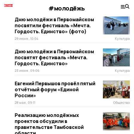
#молодёжь
Дню молодёжи в Первомайском
посвятили фестиваль «Мечта.
Гордость. Единство» (фото)
29 июня , 10:04
Культура
Дню молодёжи в Первомайском
посвятят фестиваль «Мечта.
Гордость. Единство»
23 июня , 09:06
Культура
Евгений Первышов провёл пятый
отчётный форум «Единой
России»
28 мая , 09:11
Общество
Реализацию молодёжных
проектов обсудили в
правительстве Тамбовской
области