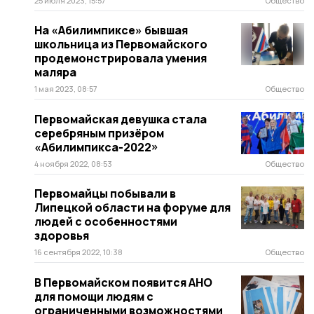
25 июля 2023, 15:57
Общество
На «Абилимпиксе» бывшая
школьница из Первомайского
продемонстрировала умения
маляра
1 мая 2023, 08:57
Общество
Первомайская девушка стала
серебряным призёром
«Абилимпикса-2022»
4 ноября 2022, 08:53
Общество
Первомайцы побывали в
Липецкой области на форуме для
людей с особенностями
здоровья
16 сентября 2022, 10:38
Общество
В Первомайском появится АНО
для помощи людям с
ограниченными возможностями