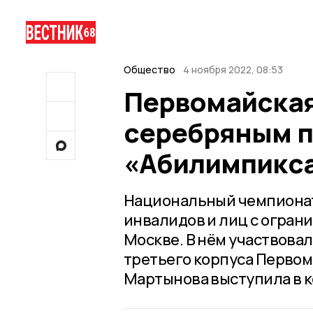
Общество
4 ноября 2022, 08:53
Первомайская
серебряным 
«Абилимпикса
Национальный чемпионат
инвалидов и лиц с огра
Москве. В нём участвовал
третьего корпуса Первом
Мартынова выступила в 