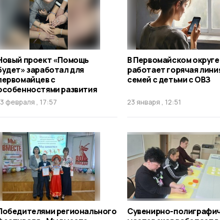
Новый проект «Помощь
В Первомайском округе
будет» заработал для
работает горячая лини
первомайцев с
семей с детьми с ОВЗ
особенностями развития
13 февраля , 17:57
23 января , 12:51
Победителями регионального
Сувенирно-полиграфи