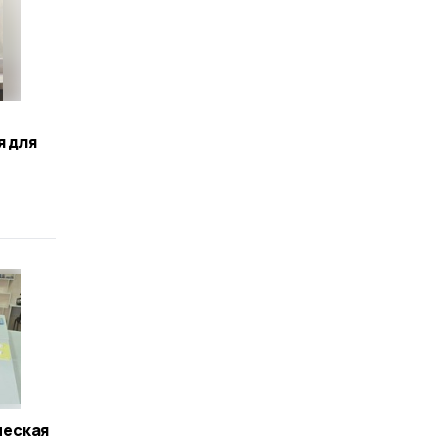
я для
ческая