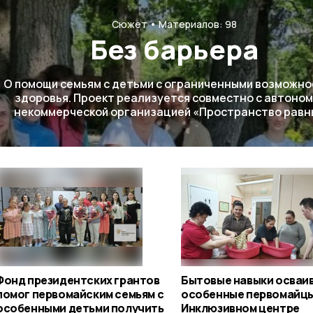
Сюжет
Материалов: 98
Без барьера
О помощи семьям с детьми с ограниченными возможн
здоровья. Проект реализуется совместно с автоно
некоммерческой организацией «Пространство равн
Фонд президентских грантов
Бытовые навыки осваи
помог первомайским семьям с
особенные первомайцы
особенными детьми получить
Инклюзивном центре