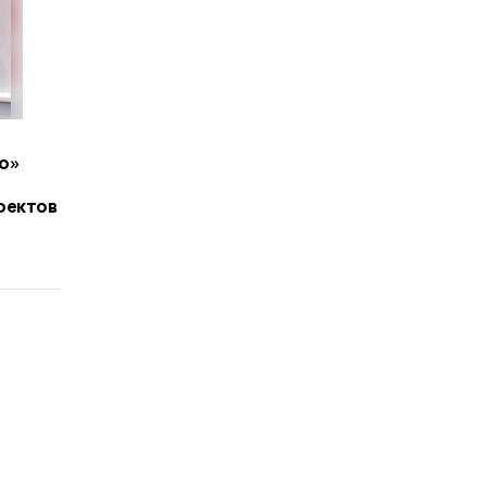
о»
оектов