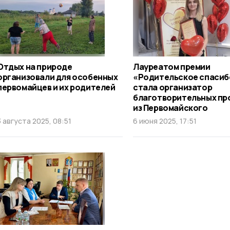
Отдых на природе
Лауреатом премии
организовали для особенных
«Родительское спасиб
первомайцев и их родителей
стала организатор
благотворительных пр
из Первомайского
3 августа 2025, 08:51
6 июня 2025, 17:51