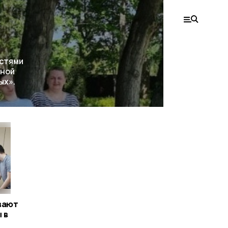
остями
мной
ых».
вают
 в