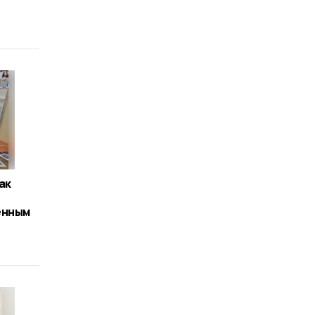
ак
енным