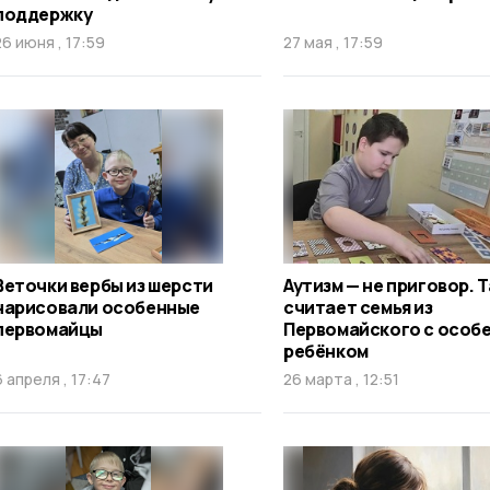
поддержку
26 июня , 17:59
27 мая , 17:59
Веточки вербы из шерсти
Аутизм — не приговор. Т
нарисовали особенные
считает семья из
первомайцы
Первомайского с особ
ребёнком
6 апреля , 17:47
26 марта , 12:51