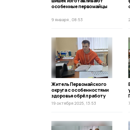
шишек изготавливают
особенные первомайцы
9 января , 08:53
Житель Первомайского
округа с особенностями
здоровья обрёл работу
19 октября 2025, 13:53