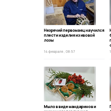
Незрячий первомаец научился
плести изделия из ивовой
лозы
14 февраля , 08:57
Мыло в виде мандаринов и