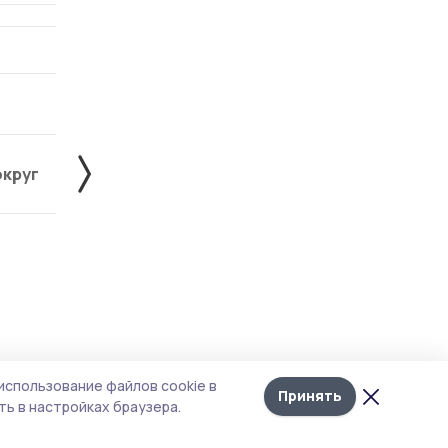
округ
Жердевский округ
Знаменский округ
Лента
10
использование файлов cookie в
новостей
Принять
ь в настройках браузера.