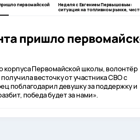
 пришло первомайской
Неделя с Евгением Первышовым:
ситуация на топливном рынке, чист
городе и приоритеты образования
нта пришло первомайс
о корпуса Первомайской школы, волонтёр
получила весточку от участника СВО с
ец поблагодарил девушку за поддержку и
разбит, победа будет за нами».