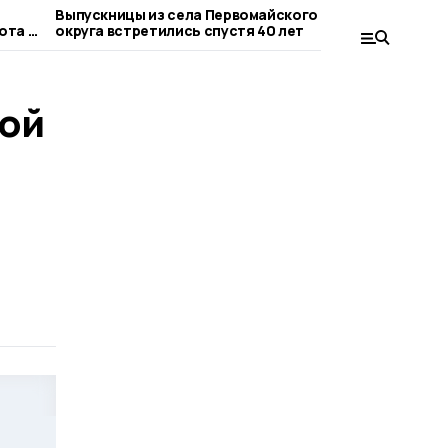
Выпускницы из села Первомайского
Гигантски
ота в
округа встретились спустя 40 лет
жительниц
кой