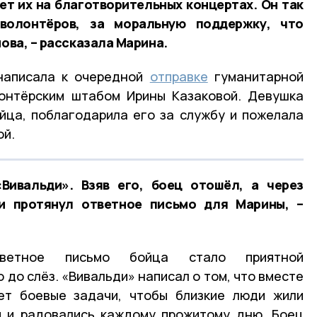
ет их на благотворительных концертах. Он так
 волонтёров, за моральную поддержку, что
нова, – рассказала Марина.
написала к очередной
отправке
гуманитарной
онтёрским штабом Ирины Казаковой. Девушка
йца, поблагодарила его за службу и пожелала
ой.
Вивальди». Взяв его, боец отошёл, а через
и протянул ответное письмо для Марины, –
тветное письмо бойца стало приятной
до слёз. «Вивальди» написал о том, что вместе
ет боевые задачи, чтобы близкие люди жили
и и радовались каждому прожитому дню. Боец