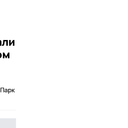
али
ом
и
«Парк