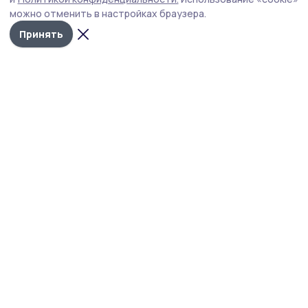
можно отменить в настройках браузера.
Принять
Вестник 68
Новости
Истории
Карточки
Фотогалереи
Проекты
Новости компаний
Документы НПА
Объявления
Подписка на газету