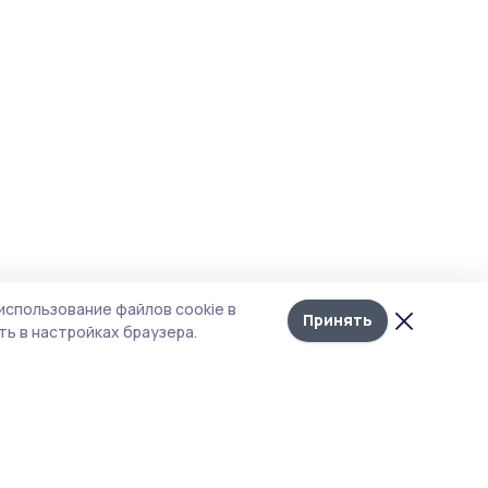
использование файлов cookie в
Принять
ь в настройках браузера.
тика конфиденциальности
 содержит сервисы, использующие
ies. Продолжая пользоваться данным
ом, вы подтверждаете свое согласие на
льзование файлов cookie в соответствии с