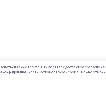
зоваться данным сайтом, вы подтверждаете свое согласие на 
й конфиденциальности.
Использование «cookie» можно отменит
Учредители (соучредители):
ООО
Поли
«Издательский дом «Тамбов», Администрация
Сайт
Первомайского муниципального округа
cook
Тамбовской области.
сайт
Адрес редакции:
392000, Тамбовская обл.,
испо