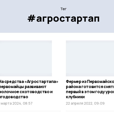
Тег
#агростартап
На средства «Агростартапа»
Фермер из Первомайск
первомайцы развивают
района готовится снят
молочное скотоводство и
первый в этом году ур
ягодоводство
клубники
1 марта 2024, 08:57
22 апреля 2022, 09:09