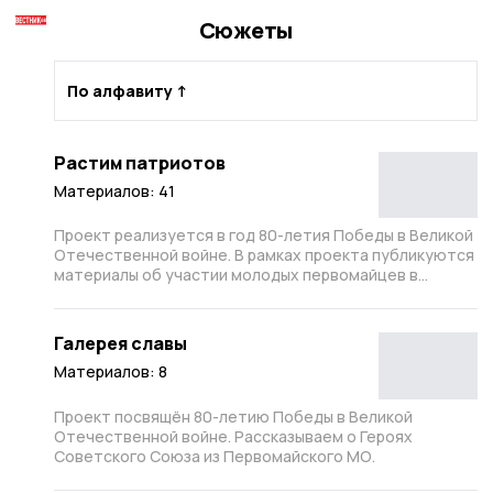
Сюжеты
Растим патриотов
Материалов: 41
Проект реализуется в год 80-летия Победы в Великой
Отечественной войне. В рамках проекта публикуются
материалы об участии молодых первомайцев в
мероприятиях, направленных на сохранение
исторической памяти. Мы рассказываем о ребятах,
которые помнят подвиги своих прадедов, делают
Галерея славы
первые шаги к пониманию своей роли в истории
Материалов: 8
страны, учатся любить Родину и уважать тех, кто
подарил им мирное небо.
Проект посвящён 80-летию Победы в Великой
Отечественной войне. Рассказываем о Героях
Советского Союза из Первомайского МО.