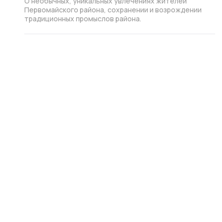
О необычных, уникальных увлечениях жителей
Первомайского района, сохранении и возрождении
традиционных промыслов района.