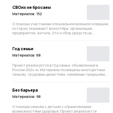
СВОих не бросаем
Материалов: 152
О помощи участникам специальной военной операции,
которую оказывают волонтёры, организации,
предприятия, жители. Это и сбор средств на
приобретение всего необходимого участникам СВО, и
сбор продуктов, технических средств. Это и выезды
волонтёров на приграничные территории для
Год семьи
передачи гуманитарной помощи. Это и плетение
Материалов: 68
маскировочных сетей.
Проект реализуется в Год семьи, объявленный в
России 2024-м. Материалы посвящены многодетным
семьям, трудовым династиям, семейным традициям,
общим увлечениям, участию в фестивалях, конкурсах,
соревнованиях.
Без барьера
Материалов: 98
О помощи семьям с детьми с ограниченными
возможностями здоровья. Проект реализуется