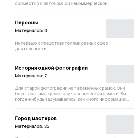
совместно с автономной некоммерческой
организацией «Пространство равных».
Персоны
Материалов: 0
Интервью с представителями разных сфер
деятельности.
История одной фотографии
Материалов: 7
Для старой фотографии нет временных рамок. Они
бесстрастные хранители человеческой памяти. Вы
когда-нибудь задумывались, как много информации
сокрыто в старой выцветшей фотографии, в какие
исторические дали может она перенести, сколько
судеб и событий таится в ней.
Город мастеров
Материалов: 25