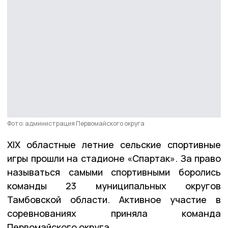
Фото: администрация Первомайского округа
XIX областные летние сельские спортивные
игры прошли на стадионе «Спартак». За право
называться самыми спортивными боролись
команды 23 муниципальных округов
Тамбовской области. Активное участие в
соревнованиях приняла команда
Первомайского округа.