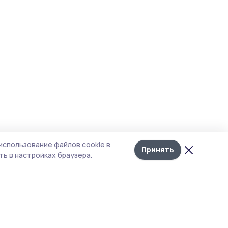
использование файлов cookie в
Принять
ь в настройках браузера.
тика конфиденциальности
 содержит сервисы, использующие
ies. Продолжая пользоваться данным
ом, вы подтверждаете свое согласие на
льзование файлов cookie в соответствии с