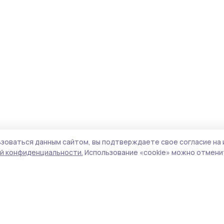
зоваться данным сайтом, вы подтверждаете свое согласие на 
й конфиденциальности.
Использование «cookie» можно отменит
Учредители (соучредители):
ООО
Поли
«Издательский дом «Тамбов», Администрация
Сайт
Первомайского муниципального округа
cook
Тамбовской области.
сайт
Адрес редакции:
392000, Тамбовская обл.,
испо