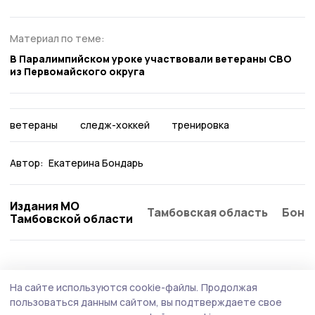
Материал по теме:
В Паралимпийском уроке участвовали ветераны СВО
из Первомайского округа
ветераны
следж-хоккей
тренировка
Автор:
Екатерина Бондарь
Издания МО
Тамбовская область
Бонд
Тамбовской области
Спорт
21 июля , 09:02
На сайте используются cookie-файлы.
Продолжая
На региональных сельских играх
пользоваться данным сайтом, вы подтверждаете свое