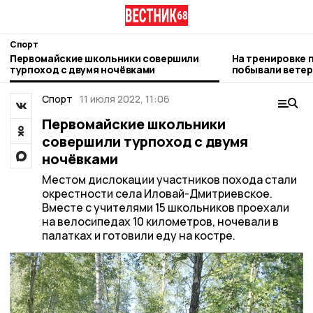
Спорт
Первомайские школьники совершили
На тренировке 
турпоход с двумя ночёвками
побывали ветер
Первомайского 
Спорт
11 июля 2022, 11:06
Первомайские школьники
совершили турпоход с двумя
ночёвками
Местом дислокации участников похода стали
окрестности села Иловай-Дмитриевское.
Вместе с учителями 15 школьников проехали
на велосипедах 10 километров, ночевали в
палатках и готовили еду на костре.