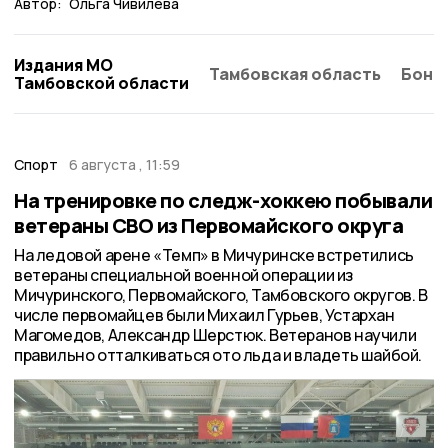
Автор:
Ольга Чивилева
Издания МО
Тамбовская область
Бонд
Тамбовской области
Спорт
6 августа , 11:59
На тренировке по следж-хоккею побывали
ветераны СВО из Первомайского округа
На ледовой арене «Темп» в Мичуринске встретились
ветераны специальной военной операции из
Мичуринского, Первомайского, Тамбовского округов. В
числе первомайцев были Михаил Гурьев, Устархан
Магомедов, Александр Шерстюк. Ветеранов научили
правильно отталкиваться ото льда и владеть шайбой.