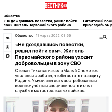
Общество
«Не дождавшись повестки, решил пойти
Гигантский пом
сам». Житель Первомайского района
приусадебном у
уходит добровольцем в зону СВО
жительница Пе
Общество
11 марта 2023, 08:56
«Не дождавшись повестки,
решил пойти сам». Житель
Первомайского района уходит
добровольцем в зону СВО
Степан Тихонов из села Малый Снежеток
уволился с работы, чтобы встать на защиту
Родины. У мужчины есть востребованная
военно-учётная специальность и опыт
службы в мотострелковых войсках.