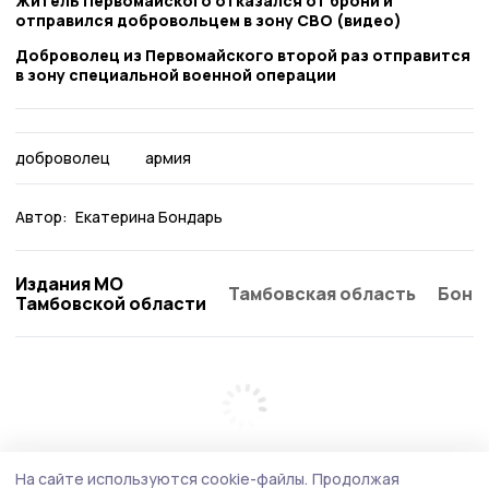
Житель Первомайского отказался от брони и
отправился добровольцем в зону СВО (видео)
Доброволец из Первомайского второй раз отправится
в зону специальной военной операции
доброволец
армия
Автор:
Екатерина Бондарь
Издания МО
Тамбовская область
Бонд
Тамбовской области
На сайте используются cookie-файлы.
Продолжая