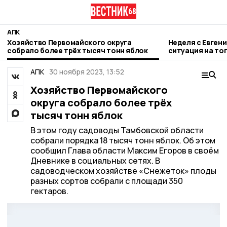
АПК
Хозяйство Первомайского округа
Неделя с Евген
собрало более трёх тысяч тонн яблок
ситуация на то
городе и приор
АПК
30 ноября 2023, 13:52
Хозяйство Первомайского
округа собрало более трёх
тысяч тонн яблок
В этом году садоводы Тамбовской области
собрали порядка 18 тысяч тонн яблок. Об этом
сообщил Глава области Максим Егоров в своём
Дневнике в социальных сетях. В
садоводческом хозяйстве «Снежеток» плоды
разных сортов собрали с площади 350
гектаров.