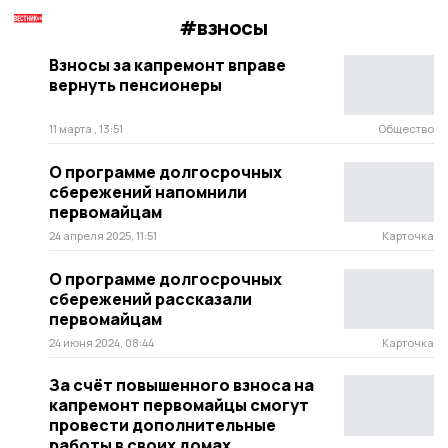
#взносы
Взносы за капремонт вправе
вернуть пенсионеры
11 марта , 13:51
Общество
О программе долгосрочных
сбережений напомнили
первомайцам
24 апреля 2025, 11:51
Карточка
О программе долгосрочных
сбережений рассказали
первомайцам
24 июня 2024, 08:44
Карточка
За счёт повышенного взноса на
капремонт первомайцы смогут
провести дополнительные
работы в своих домах