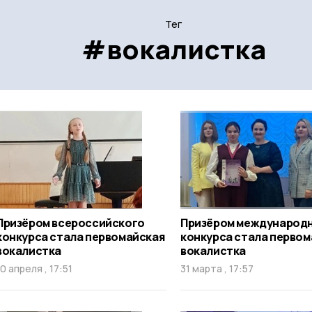
Тег
#вокалистка
Призёром всероссийского
Призёром международ
конкурса стала первомайская
конкурса стала первом
вокалистка
вокалистка
10 апреля , 17:51
31 марта , 17:57