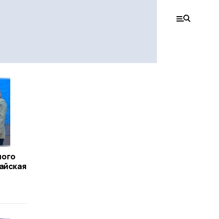
ного
айская