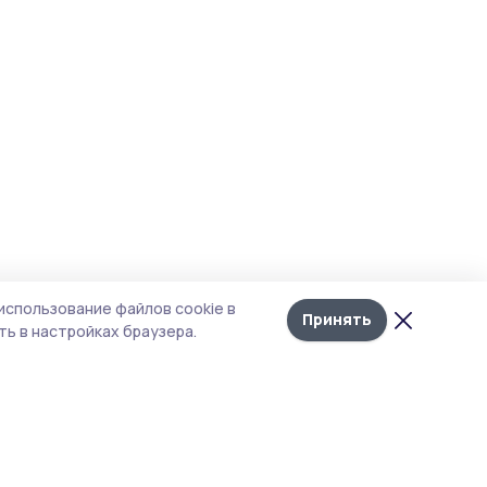
использование файлов cookie в
Принять
ь в настройках браузера.
тика конфиденциальности
 содержит сервисы, использующие
ies. Продолжая пользоваться данным
ом, вы подтверждаете свое согласие на
льзование файлов cookie в соответствии с