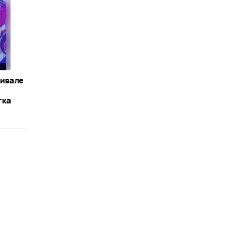
ивале
тка