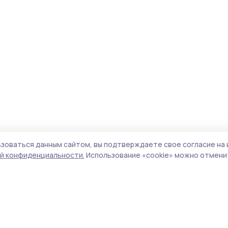
зоваться данным сайтом, вы подтверждаете свое согласие на 
й конфиденциальности.
Использование «cookie» можно отменит
Учредители (соучредители):
ООО
Поли
«Издательский дом «Тамбов», Администрация
Сайт
Первомайского муниципального округа
cook
Тамбовской области.
сайт
Адрес редакции:
392000, Тамбовская обл.,
испо