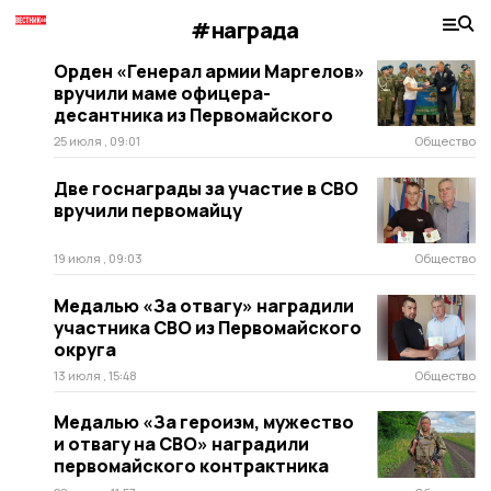
#награда
Орден «Генерал армии Маргелов»
вручили маме офицера-
десантника из Первомайского
25 июля , 09:01
Общество
Две госнаграды за участие в СВО
вручили первомайцу
19 июля , 09:03
Общество
Медалью «За отвагу» наградили
участника СВО из Первомайского
округа
13 июля , 15:48
Общество
Медалью «За героизм, мужество
и отвагу на СВО» наградили
первомайского контрактника