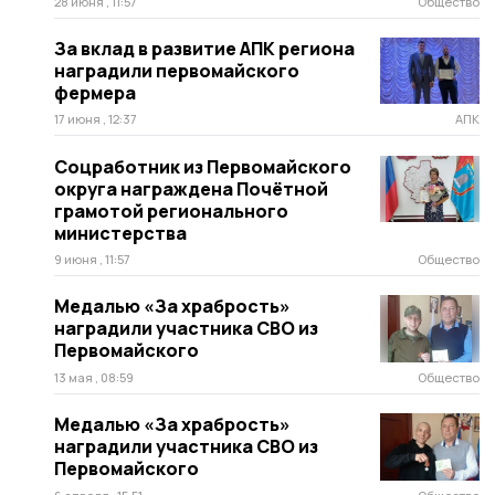
28 июня , 11:57
Общество
За вклад в развитие АПК региона
наградили первомайского
фермера
17 июня , 12:37
АПК
Соцработник из Первомайского
округа награждена Почётной
грамотой регионального
министерства
9 июня , 11:57
Общество
Медалью «За храбрость»
наградили участника СВО из
Первомайского
13 мая , 08:59
Общество
Медалью «За храбрость»
наградили участника СВО из
Первомайского