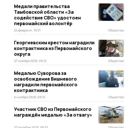
Медали правительства
Тамбовской области «За
содействие СВО» удостоен
первомайский волонтёр
24 февраля , 15:01
Общество
Георгиевским крестом наградили
контрактника из Первомайского
округа
27 ноября 2025, 08:51
Общество
Медалью Суворова за
освобождение Вишневого
наградили первомайского
контрактника
6 ноября 2025, 08:51
Общество
Участник СВО из Первомайского
награждён медалью «За отвагу»
22 октября 2025, 08:57
Общество