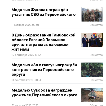
Медалью Жукова награждён
участник СВО из Первомайского
11 октября 2025, 09:01
Общество
В День образования Тамбовской
области Евгений Первышов
вручил награды выдающимся
жителям
27 сентября 2025, 13:53
Общество
Медалью «За отвагу» награждён
контрактник из Первомайского
округа
21 сентября 2025, 08:51
Общество
Медалью Суворова награждён
уроженец Первомайского округа
31 августа 2025, 17:53
Общество