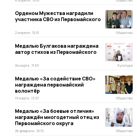
6 апреля , 15:51
Общество
Орденом Мужества наградили
участника СВО из Первомайского
2 апреля , 12:51
Общество
Медалью Булгакова награждена
автор стихов из Первомайского
24 марта , 11:53
Культура
Медалью «За содействие СВО»
награждена первомайский
волонтёр
19 марта , 13:57
Общество
Медалью «За боевые отличия»
награждён многодетный отец из
Первомайского округа
26 февраля , 10:51
Общество