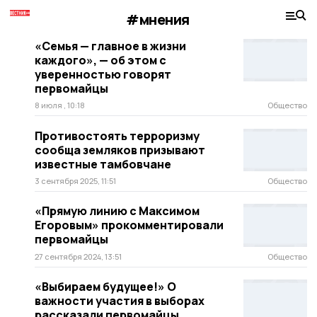
#мнения
«Семья — главное в жизни
каждого», — об этом с
уверенностью говорят
первомайцы
8 июля , 10:18
Общество
Противостоять терроризму
сообща земляков призывают
известные тамбовчане
3 сентября 2025, 11:51
Общество
«Прямую линию с Максимом
Егоровым» прокомментировали
первомайцы
27 сентября 2024, 13:51
Общество
«Выбираем будущее!» О
важности участия в выборах
рассказали первомайцы