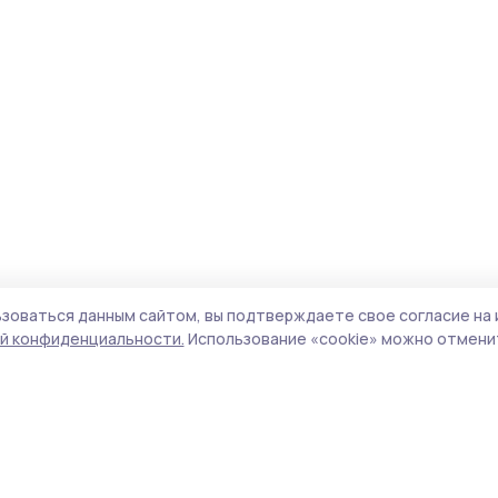
зоваться данным сайтом, вы подтверждаете свое согласие на 
й конфиденциальности.
Использование «cookie» можно отменит
Учредители (соучредители):
ООО
Поли
«Издательский дом «Тамбов», Администрация
Сайт
Первомайского муниципального округа
cook
Тамбовской области.
сайт
Адрес редакции:
392000, Тамбовская обл.,
испо