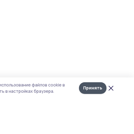
использование файлов cookie в
Принять
ь в настройках браузера.
тика конфиденциальности
 содержит сервисы, использующие
ies. Продолжая пользоваться данным
ом, вы подтверждаете свое согласие на
льзование файлов cookie в соответствии с