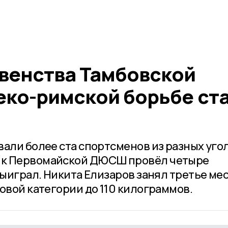
венства Тамбовской
еко-римской борьбе ст
вали более ста спортсменов из разных уго
ик Первомайской ДЮСШ провёл четыре
выиграл. Никита Елизаров занял третье ме
овой категории до 110 килограммов.