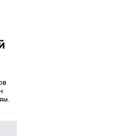
й
ов
н
ям.