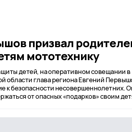
ышов призвал родителе
детям мототехнику
защиты детей, на оперативном совещании в
й области глава региона Евгений Первыш
е к безопасности несовершеннолетних. О
ржаться от опасных «подарков» своим дет