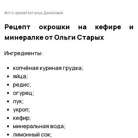
Фото: архив Натальи Даниловой
Рецепт окрошки на кефире и
минералке от Ольги Старых
Ингредиенты:
копчёная куриная грудка;
яйца;
редис;
огурец;
лук;
укроп;
кефир;
минеральная вода;
лимонный сок;