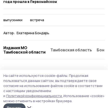
года прошла в Первомайском
выпускники
встреча
Автор:
Екатерина Бондарь
Издания МО
Тамбовская область
Бонд
Тамбовской области
Общество
Вчера, 17:57
На сайте используются cookie-файлы.
Продолжая
Гигантский помидор вырастила
пользоваться данным сайтом, вы подтверждаете свое
жительница Первомайского округа
согласие на использование файлов cookie в соответствии
с настоящим уведомлением
Двухкилограммовый томат сорта «Сибирский
и
Политикой конфиденциальности.
Использование «cookie»
тяжеловес» вырос в теплице Любови Поповой из села
можно отменить в настройках браузера.
Хоботец-Васильевское. Овощ ещё не дозрел и ждёт
своего «звёздного часа». Скорее всего, помидор