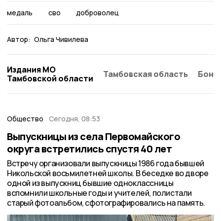
медаль
сво
доброволец
Автор:
Ольга Чивилева
Издания МО
Тамбовская область
Бонд
Тамбовской области
Общество
Сегодня, 08:53
Выпускницы из села Первомайского
округа встретились спустя 40 лет
Встречу организовали выпускницы 1986 года бывшей
Никольской восьмилетней школы. В беседке во дворе
одной из выпускниц бывшие одноклассницы
вспомнили школьные годы и учителей, полистали
старый фотоальбом, сфотографировались на память.