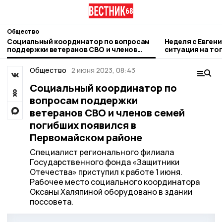
Общество
Социальный координатор по вопросам
Неделя с Евген
поддержки ветеранов СВО и членов
ситуация на то
семей погибших появился в
городе и приор
Первомайском районе
Общество
2 июня 2023, 08:43
Социальный координатор по
вопросам поддержки
ветеранов СВО и членов семей
погибших появился в
Первомайском районе
Специалист регионального филиала
Государственного фонда «Защитники
Отечества» приступил к работе 1 июня.
Рабочее место социального координатора
Оксаны Халяпиной оборудовано в здании
поссовета.