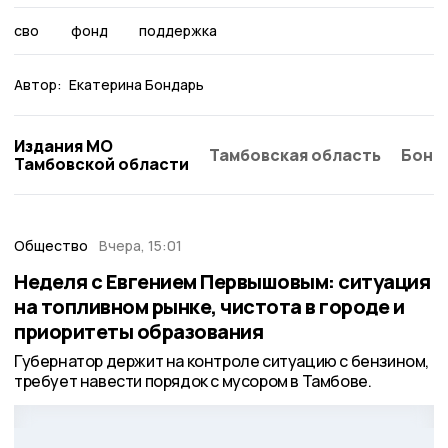
сво
фонд
поддержка
Автор:
Екатерина Бондарь
Издания МО
Тамбовская область
Бонд
Тамбовской области
Общество
Вчера, 15:01
Неделя с Евгением Первышовым: ситуация
на топливном рынке, чистота в городе и
приоритеты образования
Губернатор держит на контроле ситуацию с бензином,
требует навести порядок с мусором в Тамбове.