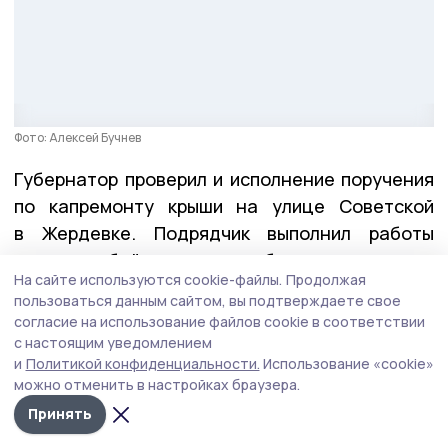
Фото: Алексей Бучнев
Губернатор проверил и исполнение поручения
по капремонту крыши на улице Советской
в Жердевке. Подрядчик выполнил работы
в полном объёме и раньше обещанного срока.
На сайте используются cookie-файлы.
Продолжая
пользоваться данным сайтом, вы подтверждаете свое
Герои Тамбовщины
согласие на использование файлов cookie в соответствии
с настоящим уведомлением
На этой неделе вместе с директором Высшей
и
Политикой конфиденциальности.
Использование «cookie»
школы государственного управления Олегом
можно отменить в настройках браузера.
Кондратенко Евгений Первышов
вручил
Принять
дипломы выпускникам региональной кадровой