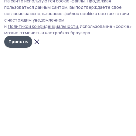
На сайте используются cookie-файлы.
Продолжая
Гигантский помидор вырастила
пользоваться данным сайтом, вы подтверждаете свое
жительница Первомайского округа
согласие на использование файлов cookie в соответствии
с настоящим уведомлением
Двухкилограммовый томат сорта «Сибирский
и
Политикой конфиденциальности.
Использование «cookie»
тяжеловес» вырос в теплице Любови Поповой из села
можно отменить в настройках браузера.
Хоботец-Васильевское. Овощ ещё не дозрел и ждёт
своего «звёздного часа». Скорее всего, помидор
Принять
пойдёт на томатный сок или кетчуп.