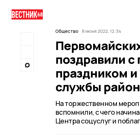
Общество
8 июня 2022, 12:34
Первомайских
поздравили с
праздником и
службы район
На торжественном мероп
вспомнили, с чего начин
Центра соцуслуг и побла