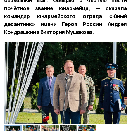
серьёзный шаг. Обещаю с честью нести
почётное звание юнармейца, — сказала
командир юнармейского отряда «Юный
десантник» имени Героя России Андрея
Кондрашкина Виктория Мушакова.