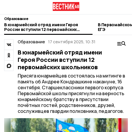
Образование
В юнармейский отряд имени Героя
В Первомайском
России вступили 12 первомайских
ЕГЭ
школьников
Образование
17 сентября 2025, 10:31
В юнармейский отряд имени
Героя России вступили 12
первомайских школьников
Присяга юнармейцев состоялась на митинге в
память об Андрее Кондрашкине накануне, 16
сентября. Старшеклассники первого корпуса
Первомайской школы присягнули на верность
юнармейскому братству в присутствии
почётных гостей, родственников, друзей,
сослуживцев гвардии полковника, педагогов.