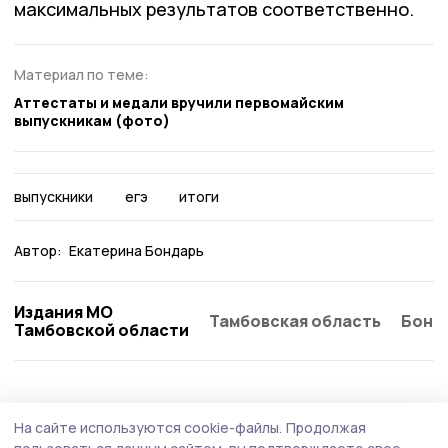
максимальных результатов соответственно.
Материал по теме:
Аттестаты и медали вручили первомайским
выпускникам (фото)
выпускники
егэ
итоги
Автор:
Екатерина Бондарь
Издания МО
Тамбовская область
Бонд
Тамбовской области
Образование
4 августа , 15:30
На сайте используются cookie-файлы.
Продолжая
Державинский университет завершит