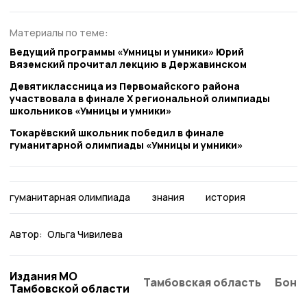
Материалы по теме:
Ведущий программы «Умницы и умники» Юрий
Вяземский прочитал лекцию в Державинском
Девятиклассница из Первомайского района
участвовала в финале X региональной олимпиады
школьников «Умницы и умники»
Токарёвский школьник победил в финале
гуманитарной олимпиады «Умницы и умники»
гуманитарная олимпиада
знания
история
Автор:
Ольга Чивилева
Издания МО
Тамбовская область
Бонд
Тамбовской области