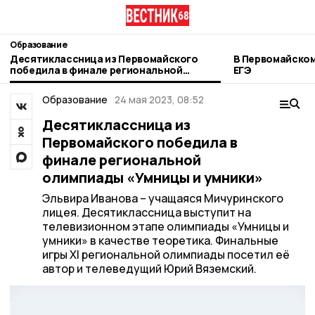
Образование
Десятиклассница из Первомайского
В Первомайском
победила в финале региональной
ЕГЭ
олимпиады «Умницы и умники»
Образование
24 мая 2023, 08:52
Десятиклассница из
Первомайского победила в
финале региональной
олимпиады «Умницы и умники»
Эльвира Иванова – учащаяся Мичуринского
лицея. Десятиклассница выступит на
телевизионном этапе олимпиады «Умницы и
умники» в качестве теоретика. Финальные
игры XI региональной олимпиады посетил её
автор и телеведущий Юрий Вяземский.