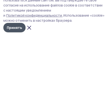
пользоваться данным сайтом, вы подтверждаете свое
переход на отечественное ПО к 2027 году
согласие на использование файлов cookie в соответствии
с настоящим уведомлением
Переход на российское программное обеспечение
и
Политикой конфиденциальности.
Использование «cookie»
должен повысить защиту информационных систем.
можно отменить в настройках браузера.
Принять
Фото: Управление медиакоммуникаций Державинского университета
Державинский переводит свою ИТ-