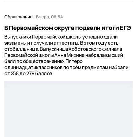
Образование
Вчера, 08:54
В Первомайском округе подвели итоги ЕГЭ
Выпускники Первомайской школы успешно сдали
экзамены и получили аттестаты. В этом году есть
стобалльница. Выпускница Хоботовского филиала
Первомайской школы Анна Михина набрала высший
балл по обществознанию. Пятеро
одиннадцатиклассников по трём предметам набрали
от 258 до 279 баллов.