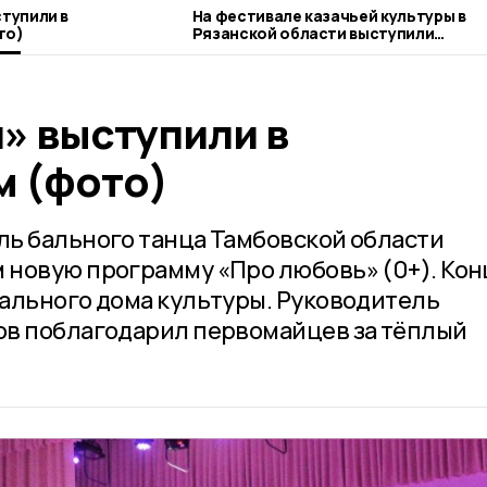
ступили в
На фестивале казачьей культуры в
то)
Рязанской области выступили
первомайцы
» выступили в
 (фото)
ь бального танца Тамбовской области
 новую программу «Про любовь» (0+). Ко
ального дома культуры. Руководитель
ов поблагодарил первомайцев за тёплый