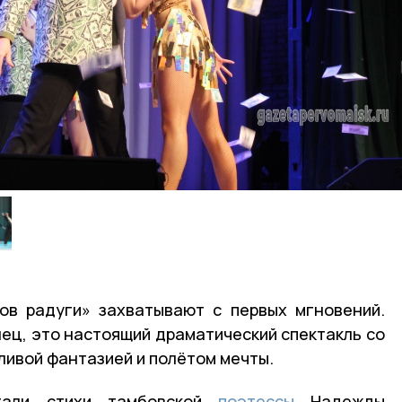
ов радуги» захватывают с первых мгновений.
нец, это настоящий драматический спектакль со
ливой фантазией и полётом мечты.
тали стихи тамбовской
поэтессы
Надежды