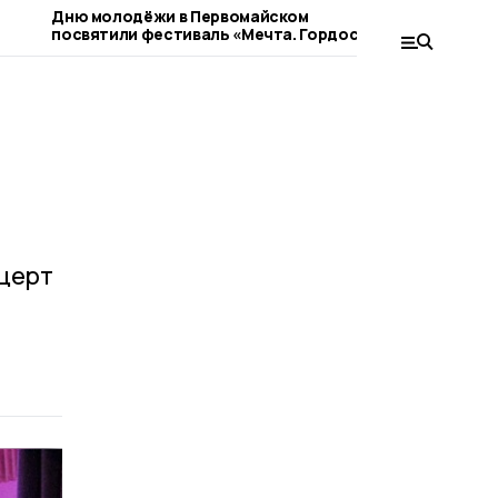
Дню молодёжи в Первомайском
Дню молод
посвятили фестиваль «Мечта. Гордость.
посвятят ф
Единство» (фото)
Единство»
нцерт