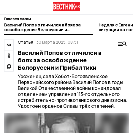
Галерея славы
Василий Попов отличился в боях за
Неделя с Евген
освобождение Белоруссии и
ситуация на то
Прибалтики
городе и приор
Статья
30 марта 2025, 08:51
Василий Попов отличился в
боях за освобождение
Белоруссии и Прибалтики
Уроженец села Хобот-Богоявленское
Первомайского района Василий Попов в годы
Великой Отечественной войны командовал
отделением управления 113-го отдельного
истребительно-противотанкового дивизиона.
Удостоен орденов Славы трёх степеней.