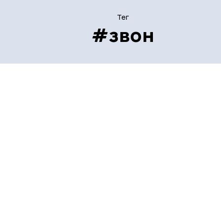
Тег
#звон