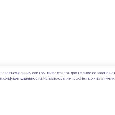
зоваться данным сайтом, вы подтверждаете свое согласие на 
й конфиденциальности.
Использование «cookie» можно отменит
Учредители (соучредители):
ООО
Поли
«Издательский дом «Тамбов», Администрация
Сайт
Первомайского муниципального округа
cook
Тамбовской области.
сайт
Адрес редакции:
392000, Тамбовская обл.,
испо