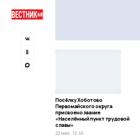
Посёлку Хоботово
Первомайского округа
присвоено звание
«Населённый пункт трудовой
славы»
22 мая , 12:45