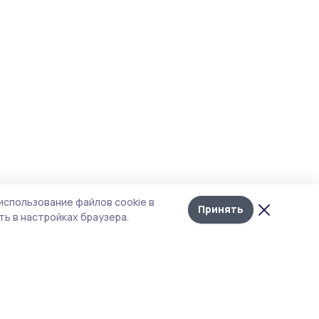
использование файлов cookie в
Принять
ь в настройках браузера.
тика конфиденциальности
 содержит сервисы, использующие
ies. Продолжая пользоваться данным
ом, вы подтверждаете свое согласие на
льзование файлов cookie в соответствии с