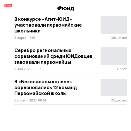
#юид
В конкурсе «Агит-ЮИД»
участвовали первомайские
школьники
5 марта , 15:51
Общество
Серебро региональных
соревнований среди ЮИДовцев
завоевали первомайцы
2 мая 2025, 08:57
Спорт
В «Безопасном колесе»
соревновались 12 команд
Первомайской школы
5 апреля 2025, 08:51
Общество