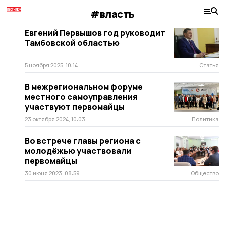
#власть
Евгений Первышов год руководит
Тамбовской областью
5 ноября 2025, 10:14
Статья
В межрегиональном форуме
местного самоуправления
участвуют первомайцы
23 октября 2024, 10:03
Политика
Во встрече главы региона с
молодёжью участвовали
первомайцы
30 июня 2023, 08:59
Общество