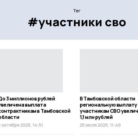
Тег
#участники сво
До 3 миллионов рублей
В Тамбовской области
увеличена выплата
региональную выплату
контрактникам в Тамбовской
участникам СВО увелич
области
1,1 млн рублей
3 октября 2025, 14:51
25 июля 2025, 11:49