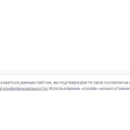
зоваться данным сайтом, вы подтверждаете свое согласие на 
й конфиденциальности.
Использование «cookie» можно отменит
Учредители (соучредители):
ООО
Поли
«Издательский дом «Тамбов», Администрация
Сайт
Первомайского муниципального округа
cook
Тамбовской области.
сайт
Адрес редакции:
392000, Тамбовская обл.,
испо