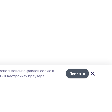
использование файлов cookie в
Принять
ь в настройках браузера.
тика конфиденциальности
 содержит сервисы, использующие
ies. Продолжая пользоваться данным
ом, вы подтверждаете свое согласие на
льзование файлов cookie в соответствии с