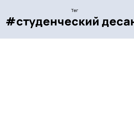
Тег
#студенческий деса