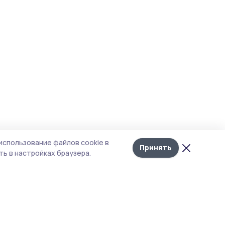
использование файлов cookie в
Принять
ь в настройках браузера.
тика конфиденциальности
 содержит сервисы, использующие
ies. Продолжая пользоваться данным
ом, вы подтверждаете свое согласие на
льзование файлов cookie в соответствии с