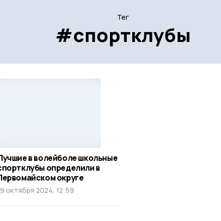
Тег
#спортклубы
Лучшие в волейболе школьные
спортклубы определили в
Первомайском округе
19 октября 2024, 12:59