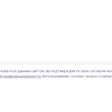
зоваться данным сайтом, вы подтверждаете свое согласие на 
й конфиденциальности.
Использование «cookie» можно отменит
Учредители (соучредители):
ООО
Поли
«Издательский дом «Тамбов», Администрация
Сайт
Первомайского муниципального округа
cook
Тамбовской области.
сайт
Адрес редакции:
392000, Тамбовская обл.,
испо