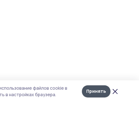
использование файлов cookie в
Принять
ь в настройках браузера.
тика конфиденциальности
 содержит сервисы, использующие
ies. Продолжая пользоваться данным
ом, вы подтверждаете свое согласие на
льзование файлов cookie в соответствии с