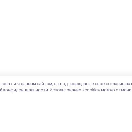
зоваться данным сайтом, вы подтверждаете свое согласие на 
й конфиденциальности.
Использование «cookie» можно отменит
Учредители (соучредители):
ООО
Поли
«Издательский дом «Тамбов», Администрация
Сайт
Первомайского муниципального округа
cook
Тамбовской области.
сайт
Адрес редакции:
392000, Тамбовская обл.,
испо