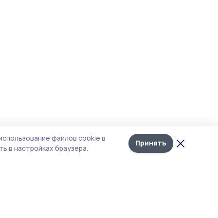
использование файлов cookie в
Принять
ь в настройках браузера.
тика конфиденциальности
 содержит сервисы, использующие
ies. Продолжая пользоваться данным
ом, вы подтверждаете свое согласие на
льзование файлов cookie в соответствии с