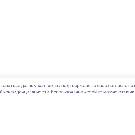
зоваться данным сайтом, вы подтверждаете свое согласие на 
й конфиденциальности.
Использование «cookie» можно отменит
Учредители (соучредители):
ООО
Поли
«Издательский дом «Тамбов», Администрация
Сайт
Первомайского муниципального округа
cook
Тамбовской области.
сайт
Адрес редакции:
392000, Тамбовская обл.,
испо