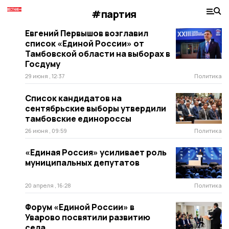
#партия
Евгений Первышов возглавил
список «Единой России» от
Тамбовской области на выборах в
Госдуму
29 июня , 12:37
Политика
Список кандидатов на
сентябрьские выборы утвердили
тамбовские единороссы
26 июня , 09:59
Политика
«Единая Россия» усиливает роль
муниципальных депутатов
20 апреля , 16:28
Политика
Форум «Единой России» в
Уварово посвятили развитию
села